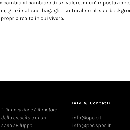
 e cambia al cambiare di un valore, di un’impostazione. 
a, grazie al suo bagaglio culturale e al suo backgro
ropria realtà in cui vivere.
Info & Contatti
“L’innovazione è il motore
della crescita e di un
info@spee.it
sano sviluppo
info@pec.spee.it