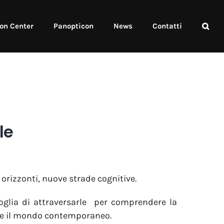
on Center
Panopticon
News
Contatti
le
orizzonti, nuove strade cognitive.
lia di attraversarle
per comprendere la
de il mondo contemporaneo.