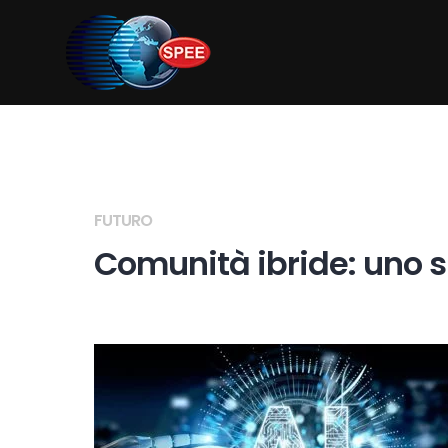
Salta
al
contenuto
FUTURO
Comunità ibride: uno sp