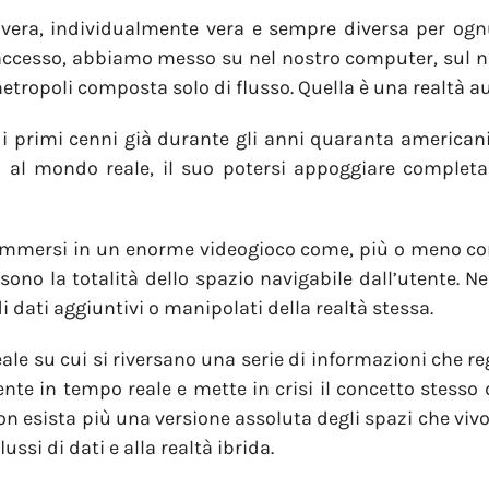
vera, individualmente vera e sempre diversa per ognu
accesso, abbiamo messo su nel nostro computer, sul no
 metropoli composta solo di flusso. Quella è una realtà 
o i primi cenni già durante gli anni quaranta american
o al mondo reale, il suo potersi appoggiare comple
o immersi in un enorme videogioco come, più o meno co
sono la totalità dello spazio navigabile dall’utente. Ne
 dati aggiuntivi o manipolati della realtà stessa.
eale su cui si riversano una serie di informazioni che 
te in tempo reale e mette in crisi il concetto stesso 
on esista più una versione assoluta degli spazi che vivo
ssi di dati e alla realtà ibrida.